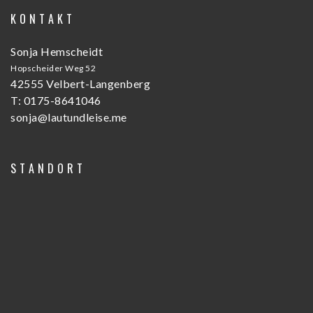
K O N T A K T
Sonja Hemscheidt
Hopscheider Weg 52
42555 Velbert-Langenberg
T: 0175-8641046
sonja@lautundleise.me
S T A N D O R T