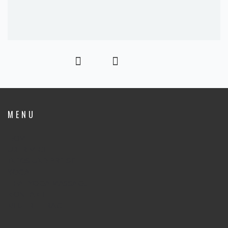
M E N U
HOME
ÜBER MICH
INFOS UND PREISE
YOGA
THAI YOGA MASSAGE
KONTAKT
NEUE BEITRÄGE